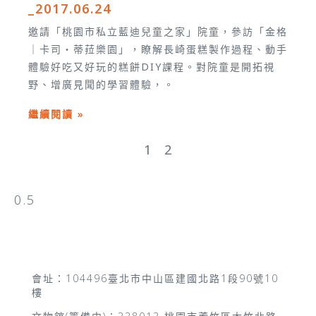
_2017.06.24
邀請「桃園市私立藍迪兒童之家」院童，參訪「金格
｜卡司‧蒂菈樂園」，瞭解長崎蛋糕製作過程、動手
體驗好吃又好玩的糕餅DIY課程。對院童是開拓視
野、增廣見聞的學習體驗，。
繼續閱讀 »
1
2
會址：104496臺北市中山區建國北路1段90號10
樓