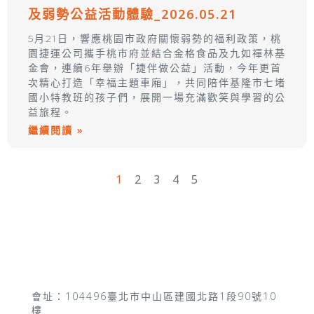
及弱勢公益活動體驗_2026.05.21
5月21日，響應桃園市政府關懷弱勢的福利政策，桃
園捷運公司攜手桃市府並結合金格食品及九如禪林基
金會，連續6年舉辦「捷伴做公益」活動，今年更首
次精心打造「幸福主題車廂」，共同陪伴基隆市七堵
國小特教班的孩子們，展開一場充滿歡笑與學習的公
益旅程。
繼續閱讀 »
1
2
3
4
5
會址：104496臺北市中山區建國北路1段90號10
樓