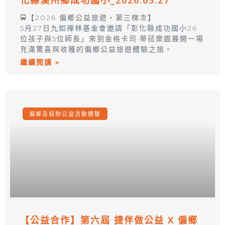
化縣溪州鄉成功國小_2026.05.27
🚍【2026 偏鄉公益旅遊・第三梯次】
5月27日九如禪林基金會邀請「彰化縣成功國小26
位孩子與5位師長」來到金格卡司·蒂菈樂園展開一場
充滿驚喜與收穫的偏鄉公益旅遊體驗之旅。
繼續閱讀 »
偏鄉及弱勢公益活動體驗
【公益合作】第六屆 捷伴做公益 X 偏鄉