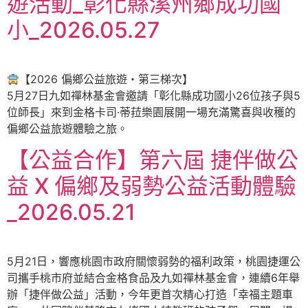
遊活動_彰化縣溪州鄉成功國
小_2026.05.27
【2026 偏鄉公益旅遊・第三梯次】
5月27日九如禪林基金會邀請「彰化縣成功國小26位孩子與5
位師長」來到金格卡司·蒂菈樂園展開一場充滿驚喜與收穫的
偏鄉公益旅遊體驗之旅。
【公益合作】第六屆 捷伴做公
益 X 偏鄉及弱勢公益活動體驗
_2026.05.21
5月21日，響應桃園市政府關懷弱勢的福利政策，桃園捷運公
司攜手桃市府並結合金格食品及九如禪林基金會，連續6年舉
辦「捷伴做公益」活動，今年更首次精心打造「幸福主題車