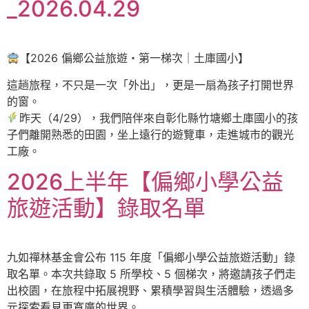
_2026.04.29
【2026 偏鄉公益旅遊・第一梯次｜土庫國小】
這趟旅程，不只是一次「外出」，更是一扇為孩子打開世界
的窗。
昨天（4/29），我們陪伴來自彰化縣竹塘鄉土庫國小的孩
子們離開熟悉的田園，坐上遠行的遊覽車，走進城市的觀光
工廠。
2026上半年【偏鄉小學公益
旅遊活動】錄取名單
九如禪林基金會公布 115 年度「偏鄉小學公益旅遊活動」錄
取名單。本次共錄取 5 所學校、5 個梯次，將邀請孩子們走
出校園，在旅程中拓展視野、累積學習與生活體驗，透過多
元探索看見更寬廣的世界。