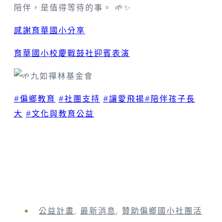
陪伴，是值得等待的事。 🌱✨
感謝育華國小分享
育華國小校慶戰鼓社迎賓表演
九如禪林基金會
#偏鄉教育
#社團支持
#讓愛飛揚
#陪伴孩子長
大
#文化與教育公益
公益計畫
,
最新消息
,
贊助偏鄉國小社團活