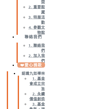
間
2. 重要館
藏
3. 特展活
動
4. 參觀文
物館
聯絡我們
1. 聯絡我
們
2. 加入我
們
❤️愛心捐款
認識九如禪林
1. 基金
會成立宗
旨
2. 永續
價值創造
3. 基金