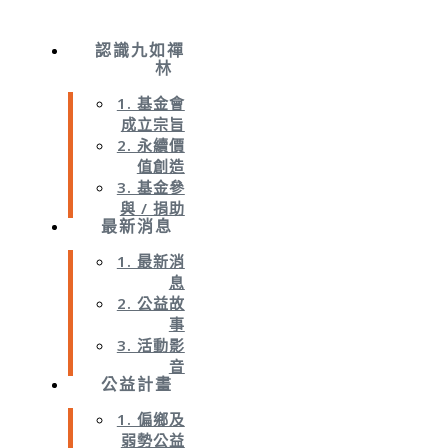
認識九如禪
林
1. 基金會
成立宗旨
2. 永續價
值創造
3. 基金參
與 / 捐助
最新消息
1. 最新消
息
2. 公益故
事
3. 活動影
音
公益計畫
1. 偏鄉及
弱勢公益