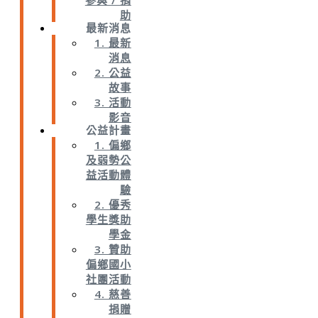
參與 / 捐
助
最新消息
1. 最新
消息
2. 公益
故事
3. 活動
影音
公益計畫
1. 偏鄉
及弱勢公
益活動體
驗
2. 優秀
學生獎助
學金
3. 贊助
偏鄉國小
社團活動
4. 慈善
捐贈