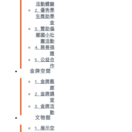
活動體驗
2. 優秀學
生獎助學
金
3. 贊助偏
鄉國小社
團活動
4. 慈善捐
贈
5. 公益合
作
金牌空間
1. 金牌藝
廊
2. 金牌講
堂
3. 金牌活
動
文物館
1. 展示空