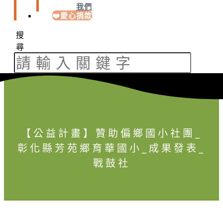
我們
❤️愛心捐款
搜
尋
【公益計畫】贊助偏鄉國小社團_
彰化縣芳苑鄉育華國小_成果發表_
戰鼓社