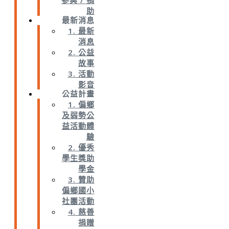
參與 / 捐
助
最新消息
1. 最新
消息
2. 公益
故事
3. 活動
影音
公益計畫
1. 偏鄉
及弱勢公
益活動體
驗
2. 優秀
學生獎助
學金
3. 贊助
偏鄉國小
社團活動
4. 慈善
捐贈