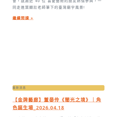
會，感謝近 40 位 喜愛藝術的朋友熱情參與，一
同走進葉顯壯老師筆下的臺灣廟宇風景!
繼續閱讀 »
最新消息
【金牌藝廊】董晏伶《闇光之境》｜角
色誕生場_2026.04.18