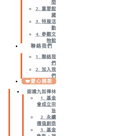
間
2. 重要館
藏
3. 特展活
動
4. 參觀文
物館
聯絡我們
1. 聯絡我
們
2. 加入我
們
❤️愛心捐款
認識九如禪林
1. 基金
會成立宗
旨
2. 永續
價值創造
3. 基金