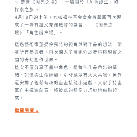
✨ 走進《闇光之境》：一場關於「角色誕生」的
探索之旅 ✨
4月18日的上午，九如禪林基金會金牌藝廊再次迎
來了一場有趣又充滿啟發的盛會——《闇光之
境》「角色誕生場」。
透過藝術家董晏伶獨特的視角與對作品的想法，帶
著所有參與者，再次深入了解她介於夢境與現實之
間的奇幻創作世界。
這次不僅分享了畫中角色，從每件作品帶出的情
緒、記憶與生命經驗，引發聽眾有大大共鳴，另外
還安排了輕鬆有趣的畫畫接龍小遊戲，大家手持畫
筆自由揮灑創意，將彼此的想像力巧妙地串聯起
來。
繼續閱讀 »