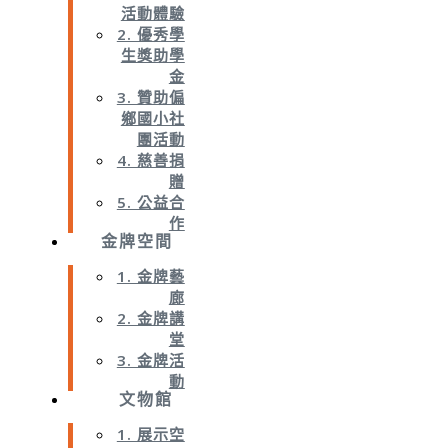
活動體驗
2. 優秀學
生獎助學
金
3. 贊助偏
鄉國小社
團活動
4. 慈善捐
贈
5. 公益合
作
金牌空間
1. 金牌藝
廊
2. 金牌講
堂
3. 金牌活
動
文物館
1. 展示空