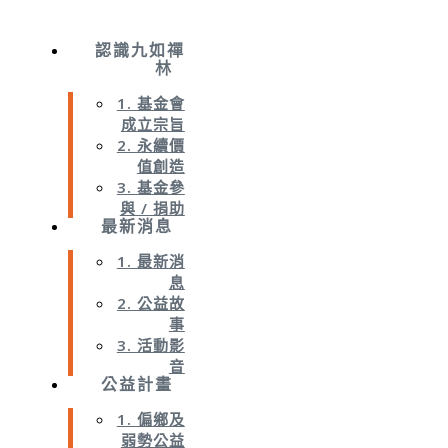
認識九如禪
林
1. 基金會
成立宗旨
2. 永續價
值創造
3. 基金參
與 / 捐助
最新消息
1. 最新消
息
2. 公益故
事
3. 活動影
音
公益計畫
1. 偏鄉及
弱勢公益